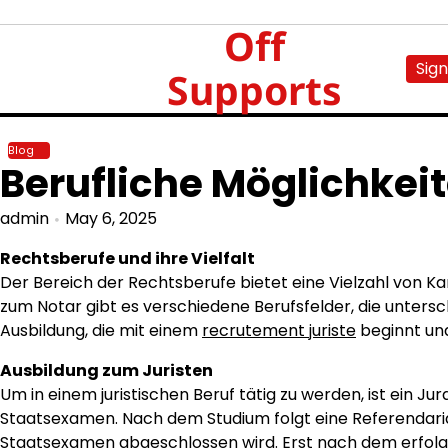
Skip
Off
to
content
Sign
Supports
Blog
Berufliche Möglichkei
admin
May 6, 2025
Rechtsberufe und ihre Vielfalt
Der Bereich der Rechtsberufe bietet eine Vielzahl von K
zum Notar gibt es verschiedene Berufsfelder, die unters
Ausbildung, die mit einem
recrutement juriste
beginnt und
Ausbildung zum Juristen
Um in einem juristischen Beruf tätig zu werden, ist ein J
Staatsexamen. Nach dem Studium folgt eine Referendaria
Staatsexamen abgeschlossen wird. Erst nach dem erfolgre