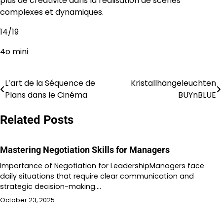
plus de créativité dans la réalisation de scènes
complexes et dynamiques.
14/19
4o mini
L’art de la Séquence de
Kristallhängeleuchten
Post
Plans dans le Cinéma
BUYnBLUE
navigation
Related Posts
Mastering Negotiation Skills for Managers
Importance of Negotiation for LeadershipManagers face
daily situations that require clear communication and
strategic decision-making.…
October 23, 2025